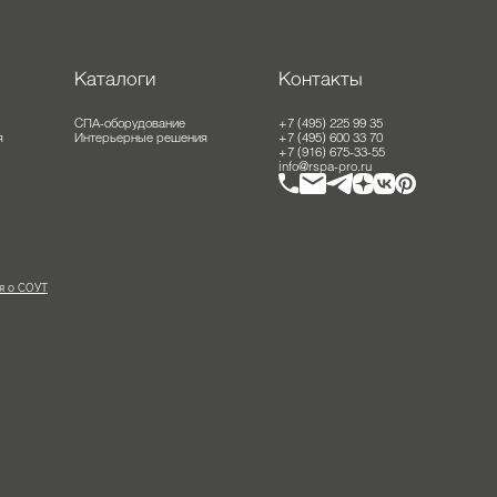
оты
Каталоги
Контакты
ание
СПА-оборудование
+7 (495) 225 99 35
решения
Интерьерные решения
+7 (495) 600 33 70
+7 (916) 675-33-55
info@rspa-pro.ru
ведения о СОУТ