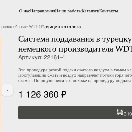
О нас
Направления
Наши работы
Каталоги
Контакты
Позиция каталога
«Паровое облако» WDT
Система поддавания в туре
немецкого производителя W
Артикул
:
22161-4
Это процедура резкой подачи сжатого воздуха в хам
Поступающий сжатый воздух направляет потоки горяч
скамье. По ощущениям это похоже на процедуру под
›
1 126 360 ₽