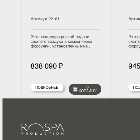
облако» от немецкого
об
производителя WDT (на 1
пр
место)
ме
Артикул
22161
Ар
Это процедура резкой подачи
Эт
сжатого воздуха в хамам через
сж
форсунки, установленные на
фо
потолке над сиденьями.
по
Поступающий сжатый воздух
По
направляет потоки горячего
на
838 090 ₽
9
воздуха из-под потолка вниз на
во
посетителя, сидящего на скамье.
по
По ощущениям это похоже на
По
процедуру поддавания в сауне.
пр
ПОДРОБНЕЕ
В
КОРЗИНУ