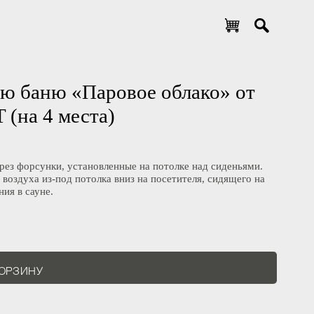
цкую баню «Паровое облако» от
DT (на 4 места)
ам через форсунки, установленные на потолке над сиденьями.
его воздуха из-под потолка вниз на посетителя, сидящего на
давания в сауне.
В КОРЗИНУ