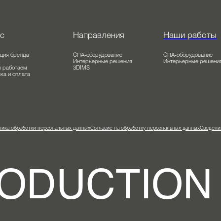
 нас
Направления
Наши раб
олюция бренда
СПА-оборудование
СПА-оборудов
о мы
Интерьерные решения
Интерьерные 
к мы работаем
3DIMS
тавка и оплата
ог
олитика обработки персональных данных
Согласие на обработку персональных данных
С