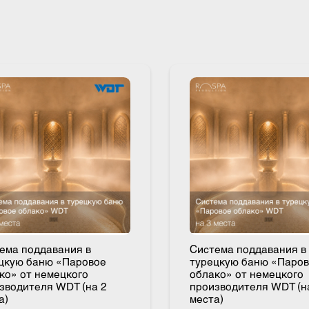
 и форсунку.
стема поддавания в
Система поддаван
рецкую баню «Паровое
турецкую баню «