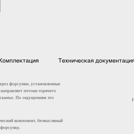
Комплектация
Техническая документ
м через форсунки, установленные
ух направляет потоки горячего
о на скамье. По ощущениям это
атический компонент, безмасляный