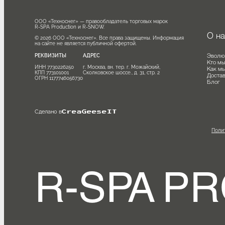
ООО «Техноснег» — правообладатель торговых марок

R-SPA Production и R-SNOW.

О
© 2026 ООО «Техноснег». Все права защищены. Информация 
на сайте не является публичной офертой.
Эв
РЕКВИЗИТЫ
АДРЕС
Кт
ИНН 7730226250

г. Москва, вн. тер. г. Можайский, 
Ка
КПП 773101001

Сколковское шоссе., д. 31, стр. 2
Дос
ОГРН 1177746056730
Бл
Сделано в
CreaGeeseIT
П