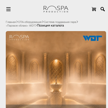
Главная
СПА-оборудование
Система поддавания пара
Позиция каталога
«Паровое облако» WDT