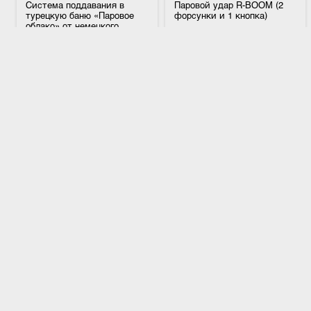
Система поддавания в
Паровой удар R-BOOM (2
турецкую баню «Паровое
форсунки и 1 кнопка)
облако» от немецкого
производителя WDT (на 3
места)
Артикул
22161-3
Артикул
RB-0021
Это процедура резкой подачи
Паровой удар R-BOOM
сжатого воздуха в хамам через
представляет собой устройство,
форсунки, установленные на
которое при нажатии кнопки
потолке над сиденьями.
кратковременно подает через
Поступающий сжатый воздух
форсунки, установленные на
направляет потоки горячего
потолке хамама или бани
1 045 070 ₽
526 100 ₽
воздуха из-под потолка вниз на
мощную струю воздуха, которая
посетителя, сидящего на скамье.
выдавливает горячий пар из-под
По ощущениям это похоже на
купола и направляет его вниз на
процедуру поддавания в сауне.
посетителей, сидящих на скамье.
ПОДРОБНЕЕ
ПОДРОБНЕЕ
По ощущениям это похоже на
процедуру поддавания в сауне
или обмахивание веником /
В КОРЗИНУ
В КОРЗИНУ
полотенцем.