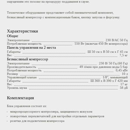
ощущениям это похоже на процедуру поддавания в сауне.
Техническое оборудование представляет собой пневматический компонент,
безмасляный компрессор с компенсационным баком, кнопку запуска и форсунку.
Характеристики
Общие
Электропитание
230 В/AC 50 Гц
Потребляемая мощность
550 Вт (включая 450 Вт компрессора)
Панель управления на 2 места
Габариты
Ш 50 см x В 50 см x Г 45 см
Вес
7,5 кг
Безмасляный компрессор
Электропитание
230 В/ 50 Гц (60 Гц)
Производительность
49 л/мин при давлении воды 5 бар
Потребляемая мощность
0,45 кВт
Ресивер
10 л
Управляющий клапан
1/8", замыкающий
Габариты
Ш 360 х В 390 х Г 420 мм
Вес
17 кг
Уровень шума
58 дБ
Комплектация
Блок управления состоит из:
микропроцессорного контроллера, защищенного кожухом
поворотных переключателей для настройки отдельных параметров
розетки для подключения компрессора