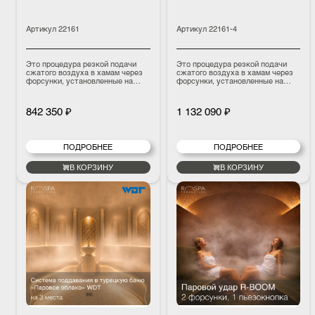
Артикул
22161
Артикул
22161-4
Это процедура резкой подачи
Это процедура резкой подачи
сжатого воздуха в хамам через
сжатого воздуха в хамам через
форсунки, установленные на
форсунки, установленные на
потолке над сиденьями.
потолке над сиденьями.
Поступающий сжатый воздух
Поступающий сжатый воздух
направляет потоки горячего
направляет потоки горячего
842 350 ₽
1 132 090 ₽
воздуха из-под потолка вниз на
воздуха из-под потолка вниз на
посетителя, сидящего на скамье.
посетителя, сидящего на скамье.
По ощущениям это похоже на
По ощущениям это похоже на
процедуру поддавания в сауне.
процедуру поддавания в сауне.
ПОДРОБНЕЕ
ПОДРОБНЕЕ
В КОРЗИНУ
В КОРЗИНУ