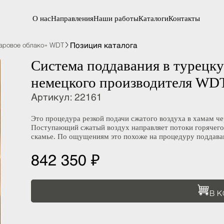
О нас
Направления
Наши работы
Каталоги
Контакты
Позиция каталога
«Паровое облако» WDT
Система поддавания в туре
немецкого производителя W
Артикул
:
22161
Это процедура резкой подачи сжатого воздуха в хам
Поступающий сжатый воздух направляет потоки горяч
скамье. По ощущениям это похоже на процедуру под
842 350 ₽