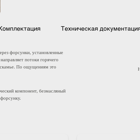
Комплектация
Техническая документ
м через форсунки, установленные
ух направляет потоки горячего
о на скамье. По ощущениям это
атический компонент, безмасляный
 и форсунку.