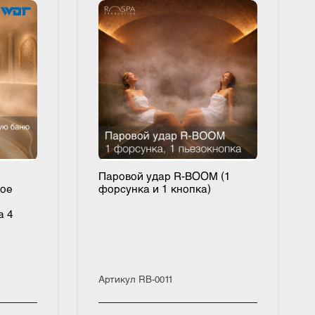
ия в
Паровой удар R-BOOM (1
Паровое
форсунка и 1 кнопка)
кого
T (на 4