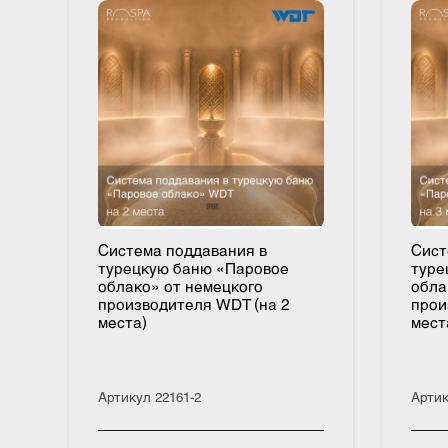
Система поддавания в
Си
турецкую баню «Паровое
ту
облако» от немецкого
об
производителя WDT (на 2
пр
места)
ме