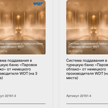
стема поддавания в
Система поддаван
рецкую баню «Паровое
турецкую баню «
лако» от немецкого
облако» от немец
оизводителя WDT (на 3
производителя WD
ста)
места)