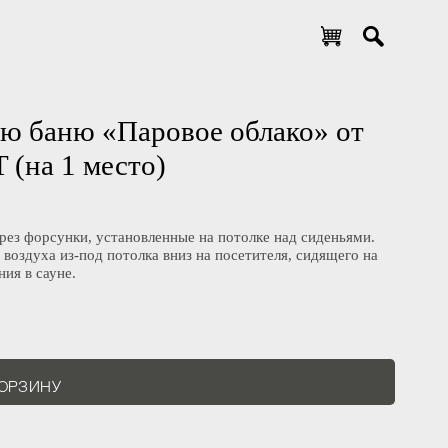
цкую баню «Паровое облако» от
DT (на 1 место)
ам через форсунки, установленные на потолке над сиденьями.
его воздуха из-под потолка вниз на посетителя, сидящего на
давания в сауне.
В КОРЗИНУ