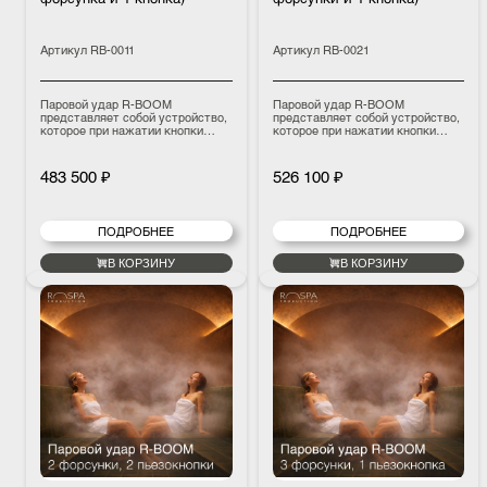
Артикул
RB-0011
Артикул
RB-0021
Паровой удар R-BOOM
Паровой удар R-BOOM
представляет собой устройство,
представляет собой устройство,
которое при нажатии кнопки
которое при нажатии кнопки
кратковременно подает через
кратковременно подает через
форсунки, установленные на
форсунки, установленные на
потолке хамама, мощную струю
потолке хамама или бани
483 500 ₽
526 100 ₽
воздуха, которая выдавливает
мощную струю воздуха, которая
горячий пар из-под купола и
выдавливает горячий пар из-под
направляет его вниз на
купола и направляет его вниз на
посетителя, сидящего на скамье.
посетителей, сидящих на скамье.
ПОДРОБНЕЕ
ПОДРОБНЕЕ
По ощущениям это похоже на
По ощущениям это похоже на
процедуру поддавания в сауне
процедуру поддавания в сауне
или обмахивание веником /
или обмахивание веником /
В КОРЗИНУ
В КОРЗИНУ
полотенцем.
полотенцем.