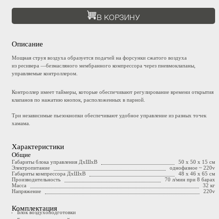
В КОРЗИНУ
Описание
Мощная струя воздуха образуется подачей на форсунки сжатого воздуха
из ресивера —безмасляного мембранного компрессора через пневмоклапаны,
управляемые контроллером.
Контроллер имеет таймеры, которые обеспечивают регулирование времени открытия
клапанов по нажатию кнопок, расположенных в парной.
Три независимые пьезокнопки обеспечивают удобное управление из разных точек
хамама.
Характеристики
Общие
Габариты блока управления ДхШхВ
50 х 50 х 15 см
Электропитание
однофазное ~ 220v
Габариты компрессора ДхШхВ
48 х 46 х 65 см
Производительность
70 л/мин при 8 барах
Масса
32 кг
Напряжение
220v
Комплектация
Блок воздухоподготовки