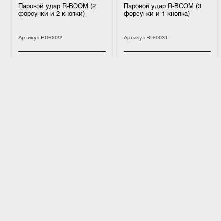
Паровой удар R-BOOM (2
Паровой удар R-BOOM (3
форсунки и 2 кнопки)
форсунки и 1 кнопка)
Артикул
RB-0022
Артикул
RB-0031
Паровой удар R-BOOM
Паровой удар R-BOOM
представляет собой устройство,
представляет собой устройство,
которое при нажатии кнопки
которое при нажатии кнопки
кратковременно подает через
кратковременно подает через
форсунки, установленные на
форсунки, установленные на
потолке хамама или бани
потолке хамама или бани
580 200 ₽
581 300 ₽
мощную струю воздуха, которая
мощную струю воздуха, которая
выдавливает горячий пар из-под
выдавливает горячий пар из-под
купола и направляет его вниз на
купола и направляет его вниз на
посетителей, сидящих на скамье.
посетителей, сидящих на скамье.
ПОДРОБНЕЕ
ПОДРОБНЕЕ
По ощущениям это похоже на
По ощущениям это похоже на
процедуру поддавания в сауне
процедуру поддавания в сауне
или обмахивание веником /
или обмахивание веником /
В КОРЗИНУ
В КОРЗИНУ
полотенцем.
полотенцем.