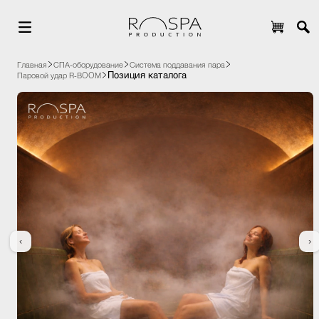
Главная
СПА-оборудование
Система поддавания пара
Позиция каталога
Паровой удар R-BOOM
‹
›