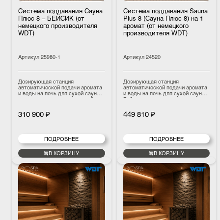
Система поддавания Сауна
Система поддавания Sauna
Плюс 8 – БЕЙСИК (от
Plus 8 (Сауна Плюс 8) на 1
немецкого производителя
аромат (от немецкого
WDT)
производителя WDT)
Артикул
25980-1
Артикул
24520
Дозирующая станция
Дозирующая станция
автоматической подачи аромата
автоматической подачи аромата
и воды на печь для сухой сауны
и воды на печь для сухой сауны.
имеет два режима: заданный
Работает в трех различных
цикл и запуск по кнопке. Также
режимах: заданное время,
возможно управление внешним
заданный цикл и запуск по
310 900 ₽
449 810 ₽
сигналом через «сухой» контакт.
кнопке. Для каждого режима
можно задать и сохранить
индивидуальные настройки
разбрызгивания в зависимости
ПОДРОБНЕЕ
ПОДРОБНЕЕ
от дня недели.
В КОРЗИНУ
В КОРЗИНУ