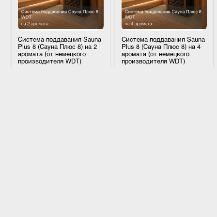
Система поддавания Sauna
Система поддавания Sauna
Plus 8 (Сауна Плюс 8) на 2
Plus 8 (Сауна Плюс 8) на 4
аромата (от немецкого
аромата (от немецкого
производителя WDT)
производителя WDT)
Артикул
24521
Артикул
24523
Дозирующая станция
Дозирующая станция
автоматической подачи аромата
автоматической подачи аромата
и воды на печь для сухой сауны.
и воды на печь для сухой сауны.
Работает в трех различных
Работает в трех различных
режимах: заданное время,
режимах: заданное время,
заданный цикл и запуск по
заданный цикл и запуск по
507 170 ₽
621 610 ₽
кнопке. Для каждого режима
кнопке. Для каждого режима
можно задать и сохранить
можно задать и сохранить
индивидуальные настройки
индивидуальные настройки
разбрызгивания в зависимости
разбрызгивания в зависимости
ПОДРОБНЕЕ
ПОДРОБНЕЕ
от дня недели.
от дня недели.
В КОРЗИНУ
В КОРЗИНУ