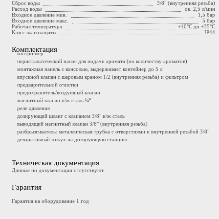
Сброс воды
3/8" (внутренняя резьба)
Расход воды
ок. 2,5 л/мин
Входное давление мин.
1,5 бар
Входное давление макс.
5 бар
Рабочая температура
+10°C до +35°C
Класс влагозащиты
IP44
Комплектация
контроллер
перистальтический насос для подачи аромата (по количеству ароматов)
монтажная панель с консолью, выдерживает контейнер до 5 л
впускной клапан с шаровым краном 1/2 (внутренняя резьба) и фильтром
предварительной очистки
предохранитель/воздушный клапан
магнитный клапан н/ж сталь ¼“
реле давления
дозирующий шланг с клапаном 3/8" н/ж сталь
выводящий магнитный клапан 3/8" (внутренняя резьба)
разбрызгиватель: металлическая трубка с отверстиями и внутренней резьбой 3/8"
декоративный кожух на дозирующую станцию
Техническая документация
Данные по документации отсутствуют.
Гарантия
Гарантия на оборудование 1 год