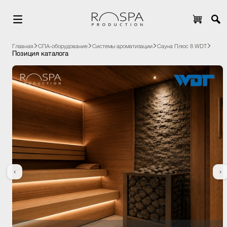
Главная
СПА-оборудование
Системы ароматизации
Сауна Плюс 8 WDT
Позиция каталога
‹
›