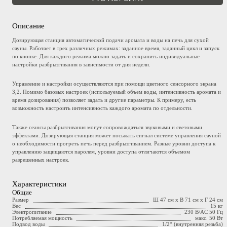
Описание
Дозирующая станция автоматической подачи аромата и воды на печь для сухой
сауны. Работает в трех различных режимах: заданное время, заданный цикл и запуск
по кнопке. Для каждого режима можно задать и сохранить индивидуальные
настройки разбрызгивания в зависимости от дня недели.
Управление и настройки осуществляются при помощи цветного сенсорного экрана
3,2. Помимо базовых настроек (используемый объем воды, интенсивность аромата и
время дозирования) позволяет задать и другие параметры. К примеру, есть
возможность настроить интенсивность каждого аромата по отдельности.
Также сеансы разбрызгивания могут сопровождаться звуковыми и световыми
эффектами. Дозирующая станция может посылать сигнал системе управления сауной
о необходимости прогреть печь перед разбрызгиванием. Разные уровни доступа к
управлению защищаются паролем, уровни доступа отличаются объемом
разрешенных настроек.
Характеристики
Общие
Размер
Ш 47 см x В 71 см x Г 24 см
Вес
15 кг
Электропитание
230 В/AC 50 Гц
Потребляемая мощность
макс. 50 Вт
Подвод воды
1/2“ (внутренняя резьба)