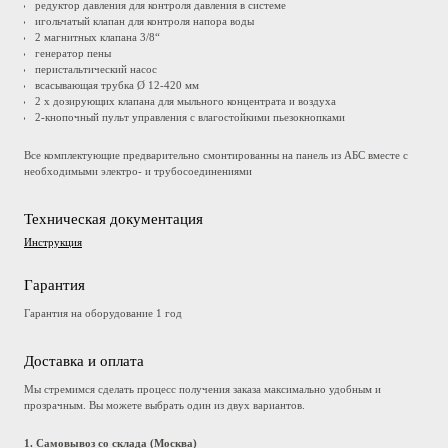
редуктор давления для контроля давления в системе
игольчатый клапан для контроля напора воды
2 магнитных клапана 3/8“
генератор пены
перистальтический насос
всасывающая трубка Ø 12-420 мм
2 x дозирующих клапана для мыльного концентрата и воздуха
2-кнопочный пульт управления с влагостойкими пьезокнопками
Все комплектующие предварительно смонтированны на панель из АБС вместе с
необходимыми электро- и трубосоединениями
Техническая документация
Инструкция
Гарантия
Гарантия на оборудование 1 год
Доставка и оплата
Мы стремимся сделать процесс получения заказа максимально удобным и
прозрачным. Вы можете выбрать один из двух вариантов.
1. Самовывоз со склада (Москва)