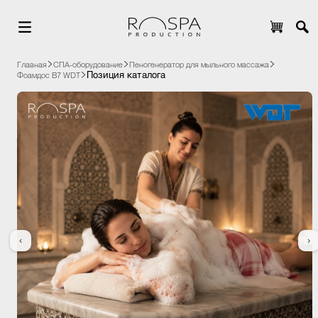
Главная
СПА-оборудование
Пеногенератор для мыльного массажа
Позиция каталога
Фоамдос В7 WDT
‹
›