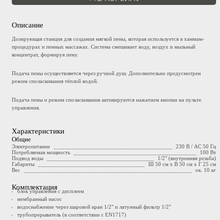
Описание
Дозирующая станция для создания мягкой пены, которая используется в хаммам-
процедурах и пенных массажах. Система смешивает воду, воздух и мыльный
концентрат, формируя пену.
Подача пены осуществляется через ручной душ. Дополнительно предусмотрен
режим споласкивания тёплой водой.
Подача пены и режим споласкивания активируются нажатием кнопки на пульте
управления.
Характеристики
Общие
Электропитание
230 В / AC 50 Гц
Потребляемая мощность
100 Вт
Подвод воды
1/2" (внутренняя резьба)
Габариты
Ш 50 см x В 50 см x Г 25 см
Вес
ок. 10 кг
Комплектация
блок управления с дисплеем
мембранный насос
водоснабжение через шаровой кран 1/2" и латунный фильтр 1/2"
трубопрерыватель (в соответствии с EN1717)