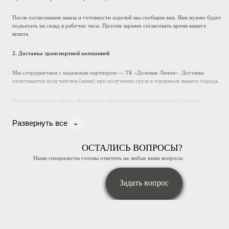
После согласования заказа и готовности изделий мы сообщим вам. Вам нужно будет
подъехать на склад в рабочие часы. Просим заранее согласовать время вашего
визита.
2. Доставка транспортной компанией
Мы сотрудничаем с надежным партнером — ТК «Деловые Линии». Доставка
оплачивается получателем (вами) при получении груза в терминале вашего города.
Расчет стоимости: после оформления заказа мы рассчитаем для вас точную
стоимость доставки до вашего города, исходя из габаритов и веса груза.
⌄
Развернуть все
Отправка: мы надежно упаковываем заказ и самостоятельно доставляем его в
терминал «Деловых Линий» в Москве.
ОСТАЛИСЬ ВОПРОСЫ?
Документы: мы передаем в ТК все необходимые документы и сразу же высылаем вам
Наши специалисты готовы ответить на любые ваши вопросы
скан транспортной накладной.
Задать вопрос
Отслеживание и получение: по номеру в накладной вы можете самостоятельно
отслеживать статус груза на сайте ТК. Оплата услуг доставки производится вами при
получении товара.
Оплата заказа