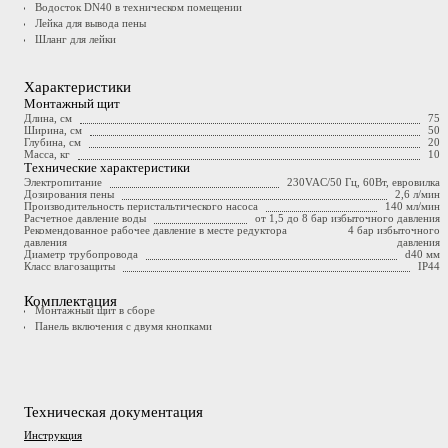
Водосток DN40 в техническом помещении
Лейка для вывода пены
Шланг для лейки
Характеристики
Монтажный щит
Длина, см
75
Ширина, см
50
Глубина, см
20
Масса, кг
10
Технические характеристики
Электропитание
230VAC/50 Гц, 60Вт, евровилка
Дозирования пены
2,6 л/мин
Производительность перистальтического насоса
140 мл/мин
Расчетное давление воды
от 1,5 до 8 бар избыточного давления
Рекомендованное рабочее давление в месте редуктора
4 бар избыточного
давления
давления
Диаметр трубопровода
d40 мм
Класс влагозащиты
IP44
Комплектация
Монтажный щит в сборе
Панель включения с двумя кнопками
Техническая документация
Инструкция