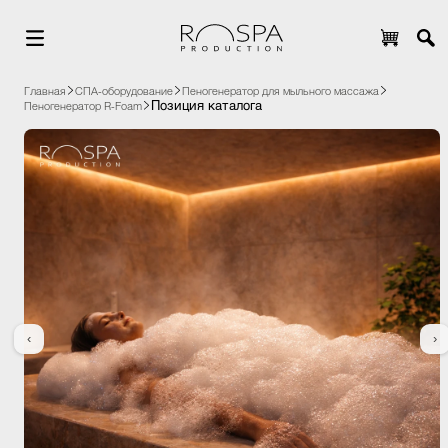
Главная
СПА-оборудование
Пеногенератор для мыльного массажа
Позиция каталога
Пеногенератор R-Foam
‹
›