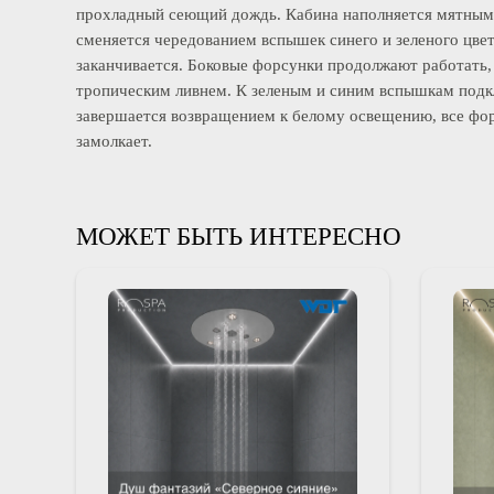
Программа начинается с бокового гидромассажа и со
Вдали шумит горный ручей. Затем подключаются тум
прохладный сеющий дождь. Кабина наполняется мятн
сменяется чередованием вспышек синего и зеленого ц
заканчивается. Боковые форсунки продолжают работа
тропическим ливнем. К зеленым и синим вспышкам п
завершается возвращением к белому освещению, все 
замолкает.
МОЖЕТ БЫТЬ ИНТЕРЕСНО