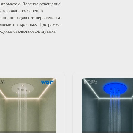
провождается зеленым светом.
анные форсунки, и начинается
ым ароматом. Зеленое освещение
ветов, дождь постепенно
ть, сопровождаясь теперь теплым
одключаются красные. Программа
форсунки отключаются, музыка