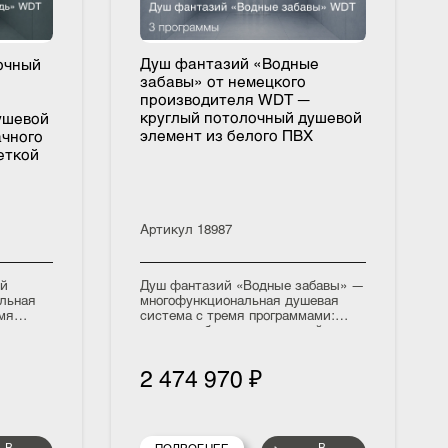
Душ фантазий «Водные
олуночный
забавы» от немецкого
ого
производителя WDT —
DT —
круглый потолочный душевой
ый душевой
элемент из белого ПВХ
розрачного
подсветкой
Артикул
18987
ночный
Душ фантазий «Водные забавы» —
циональная
многофункциональная душевая
етырьмя
система с тремя программами:
ная прохлада
водные забавы, тропический
»,
дождь и средиземное море.