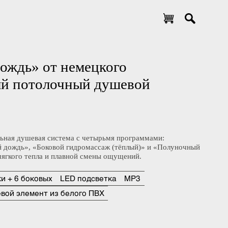
 дождь» от немецкого
глый потолочный душевой
ональная душевая система с четырьмя программами:
ческий дождь», «Боковой гидромассаж (тёплый)» и «Полуночный
сти, мягкого тепла и плавной смены ощущений.
рсунки + 6 боковых
LED подсветка
MP3
душевой элемент из белого ПВХ