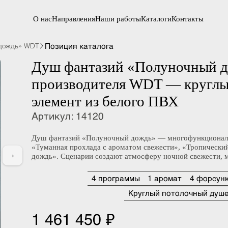
О нас
Направления
Наши работы
Каталоги
Контакты
Позиция каталога
ый дождь» WDT
Душ фантазий «Полуночный
производителя WDT — кру
элемент из белого ПВХ
Артикул
:
14120
Душ фантазий «Полуночный дождь» — многофункци
«Туманная прохлада с ароматом свежести», «Тропи
›
дождь». Сценарии создают атмосферу ночной свеже
4 программы
1 аромат
4 фо
Круглый потолочный 