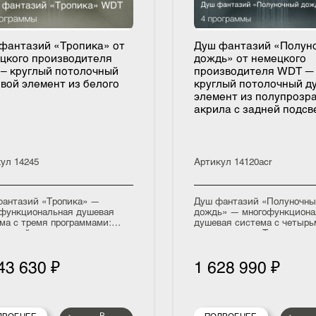
ш фантазий «Тропика» от
Душ фантазий «П
мецкого производителя
дождь» от немецк
T – круглый потолочный
производителя W
шевой элемент из белого
круглый потолочн
ВХ
элемент из полуп
акрила с задней 
тикул
14245
Артикул
14120acr
ш фантазий «Тропика» —
Душ фантазий «Полу
огофункциональная душевая
дождь» — многофунк
стема с тремя программами:
душевая система с ч
опический дождь с ароматом
программами: «Туман
зотических фруктов, туманная
с ароматом свежести