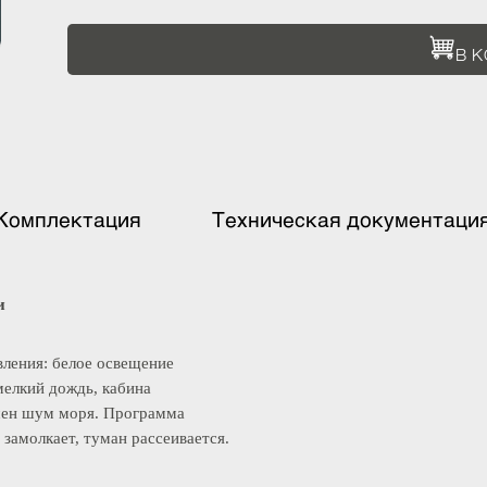
1 461 450 ₽
Комплектация
Техническая документ
ести
равления: белое освещение
й мелкий дождь, кабина
лышен шум моря. Программа
а замолкает, туман рассеивается.