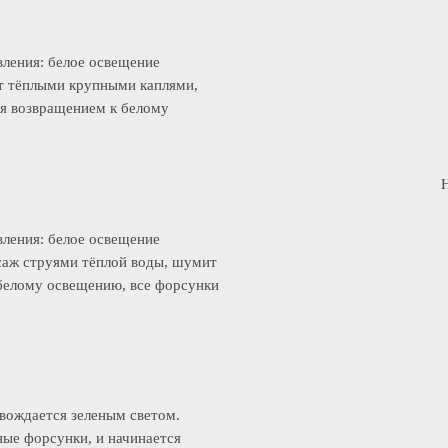
равления: белое освещение
дает тёплыми крупными каплями,
ется возвращением к белому
равления: белое освещение
массаж струями тёплой воды, шумит
 к белому освещению, все форсунки