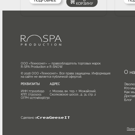
моросящий дождь, холодный
пр
1 329 570 ₽
1
боковой гидромассаж и северное
Пр
сияние — помогают мягко
пр
взбодрить тело, усилить контраст
кл
и добавить процедуре яркое
эк
впечатление.
на
ПОДРОБНЕЕ
В
СП
КОРЗИНУ
ООО «Техноснег» — правообладатель торговых марок

R-SPA Production и R-SNOW.

О
© 2026 ООО «Техноснег». Все права защищены. Информация 
на сайте не является публичной офертой.
Эв
РЕКВИЗИТЫ
АДРЕС
Кт
ИНН 7730226250

г. Москва, вн. тер. г. Можайский, 
Ка
КПП 773101001

Сколковское шоссе., д. 31, стр. 2
Дос
ОГРН 1177746056730
Бл