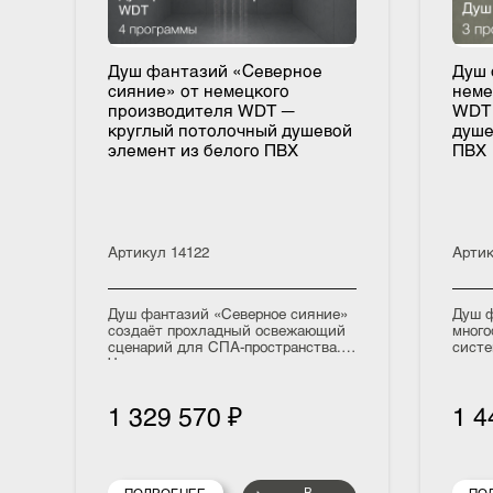
Душ фантазий «Северное
Ду
сияние» от немецкого
не
производителя WDT —
WD
круглый потолочный душевой
ду
элемент из белого ПВХ
П
Артикул
14122
Ар
Душ фантазий «Северное сияние»
Ду
создаёт прохладный освежающий
мн
сценарий для СПА-пространства.
си
Четыре программы — туманная
тр
прохлада с ароматом свежести,
эк