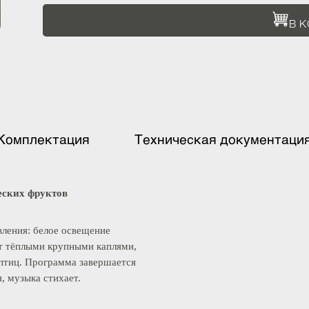
Комплектация
Техническая документ
тических фруктов
равления: белое освещение
дает тёплыми крупными каплями,
ие птиц. Программа завершается
ся, музыка стихает.