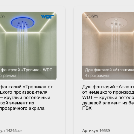
ш фантазий «Тропика» от
Душ фантазий «А
мецкого производителя
от немецкого про
T – круглый потолочный
WDT — круглый п
шевой элемент из
душевой элемент 
лупрозрачного акрила
ПВХ