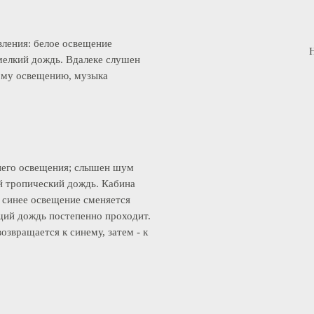
равления: белое освещение
й мелкий дождь. Вдалеке слушен
елому освещению, музыка
 синего освещения; слышен шум
лый тропический дождь. Кабина
ное синее освещение сменяется
сеющий дождь постепенно проходит.
а возвращается к синему, затем - к
.