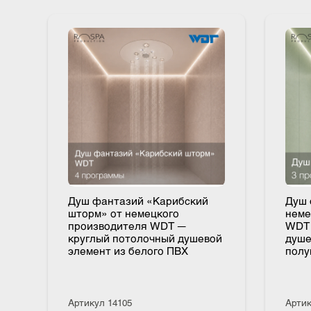
МОЖЕТ БЫТЬ ИНТЕРЕСНО
Душ фантазий «Карибский
Ду
шторм» от немецкого
не
производителя WDT —
WD
круглый потолочный душевой
ду
элемент из белого ПВХ
по