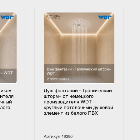
тлантика»
Душ фантазий «Тропический
изводителя
шторм» от немецкого
отолочный
производителя WDT —
из белого
круглый потолочный душевой
элемент из белого ПВХ