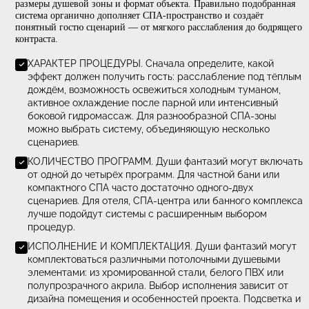
Как выбрать душ фантазий
При выборе душа фантазий важно учитывать не только колич
программ, но и характер процедуры, состав водных эффектов,
размеры душевой зоны и формат объекта. Правильно подобра
система органично дополняет СПА-пространство и создаёт
понятный гостю сценарий — от мягкого расслабления до бод
контраста.
ХАРАКТЕР ПРОЦЕДУРЫ. Сначала определите, какой
эффект должен получить гость: расслабление под т
дождём, возможность освежиться холодным туманом
активное охлаждение после парной или интенсивны
боковой гидромассаж. Для разнообразной СПА-зоны
можно выбрать систему, объединяющую несколько
сценариев.
КОЛИЧЕСТВО ПРОГРАММ. Души фантазий могут вкл
от одной до четырёх программ. Для частной бани ил
компактного СПА часто достаточно одного-двух
сценариев. Для отеля, СПА-центра или банного комп
лучше подойдут системы с расширенным выбором