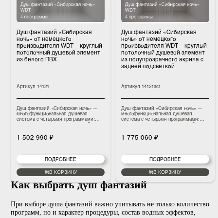
Душ фантазий «Сибирская
Душ фантазий «Сибирска
ночь» от немецкого
ночь» от немецкого
производителя WDT – круглый
производителя WDT – кру
потолочный душевой элемент
потолочный душевой элем
из белого ПВХ
из полупрозрачного акрил
задней подсветкой
Артикул
14121
Артикул
14121acr
Душ фантазий «Сибирская ночь» —
Душ фантазий «Сибирская ночь
многофункциональная душевая
многофункциональная душевая
система с четырьмя программами:
система с четырьмя программам
туманная прохлада, тропический
туманная прохлада, тропический
дождь, боковой
дождь, боковой
гидромассаж (холодный), сибирская
гидромассаж (холодный), сибирс
1 502 990 ₽
1 775 060 ₽
ночь. Сценарии создают атмосферу
ночь. Сценарии создают атмосф
свежести, контраста и лёгкого
свежести, контраста и лёгкого
бодрящего холода, добавляя душевой
бодрящего холода, добавляя ду
зоне выразительность и ощущение
зоне выразительность и ощущен
ПОДРОБНЕЕ
ПОДРОБНЕЕ
настоящего СПА-отдыха.
настоящего СПА-отдыха.
В КОРЗИНУ
В КОРЗИНУ