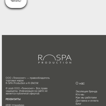
фантазий долго не используется, рекомендуется слить воду из
трубопровода и отключить оборудование.
03/08/26
Как организовать охлаждение после парной: душ, купе
лёд или снег
Сравниваем способы охлаждения после бани и сауны: воздух, душ, ту
обливание, купель, лёд и снег. Что выбрать для частной бани и
коммерческого СПА.
ООО «Техноснег» — правообладатель 
торговых марок

О нас
R-SPA Production и R-SNOW.

Читать
© 2026 ООО «Техноснег». Все права 
защищены. Информация на сайте не 
Эволюция бренда
является публичной офертой.
Кто мы
Как мы работаем
РЕКВИЗИТЫ
Доставка и оплата
25/06/26
Блог
ИНН 7730226250
