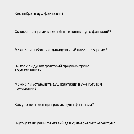
обеспечить стабильную подачу гор
воды, чтобы во время процедуры
ВОДОСНАБЖЕНИЕ
температура не снижалась. Для за
форсунок рекомендуется установить 
тонкой очистки и использовать воду с
жёсткостью.
Оборудованию требуется подключение
ЭЛЕКТРОПИТАНИЕ
220 В, 50 Гц с обязательным заземл
Технический блок рекомендуется расп
как можно ближе к душевой зоне, н
прямого воздействия воды. Необх
РАЗМЕЩЕНИЕ ОБОРУДОВАНИЯ
предусмотреть пространство для уст
монтажного щита и удобного серви
доступа.
Перед подключением монтажной п
душей фантазий обязательно пром
подводящие трубопроводы. После 
подключите плату к линиям холодн
ПОДГОТОВКА К ЗАПУСКУ
горячей воды. После подключен
проводится проверка водных прогр
подсветки, звука, ароматизации и нас
температуры воды.
Точные требования к габаритам, ра
воды, количеству подключений 
ВАЖНО
размещению элементов зависят от вы
модели и комплектации душа фанта
ОТВЕТЫ НА ЧАСТО ЗАДАВАЕМЫЕ ВОПРО