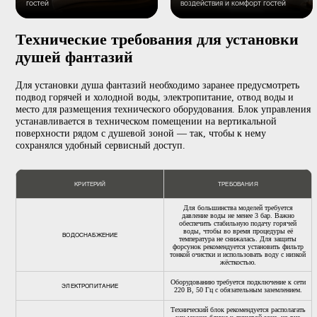
впечатления для гостей и позволяют объединить в одном сценарии воду
звук и аромат.
Частные бани и СПА
Банные комплексы
Дополняют зоны охлаждения,
позволяя выбрать мягкое
Создают полноценную СПА-
освежение, тропический дож
процедуру в загородном доме или
или интенсивный контрастны
частной резиденции
сценарий
Фитнес-клубы
Подходят для зон восстановл
после тренировок, саун и пар
расширяя набор водных проц
Санатории и