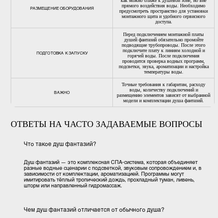
Отели и загородные
оздоровительные
комплексы
комплексы
Помогают расширить СПА-
Используются в программах
предложение отеля и создать
отдыха и восстановления, где
запоминающуюся процедуру для
особенно важны мягкие водн
гостей
воздействия и комфорт госте
Технические требования для установ
душей фантазий
Для установки душа фантазий необходимо заранее предусмот
подвод горячей и холодной воды, электропитание, отвод воды
место для размещения технического оборудования. Блок упра
устанавливается в техническом помещении на вертикальной
поверхности рядом с душевой зоной — так, чтобы к нему
сохранялся удобный сервисный доступ.
КРИТЕРИЙ
ТРЕБОВАНИЯ
Для большинства моделей требуе
давление воды не менее 3 бар. Ва