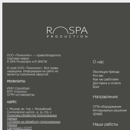
ООО «Техноснег» — правообладатель 
торговых марок

О нас
R-SPA Production и R-SNOW.

© 2026 ООО «Техноснег». Все права 
защищены. Информация на сайте не 
Эволюция бренда
является публичной офертой.
Кто мы
Как мы работаем
РЕКВИЗИТЫ
Доставка и оплата
Блог
ИНН 7730226250

КПП 773101001

ОГРН 1177746056730
Направления
АДРЕС
СПА-оборудование
г. Москва, вн. тер. г. Можайский, 
Интерьерные решения
Сколковское шоссе., д. 31, стр. 2
3DIMS
Политика обработки персональных
данных
Согласие на обработку персональных
Наши работы
данных
Сведения о СОУТ