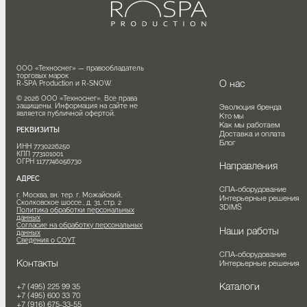
ООО «Техноснег» — правообладатель 
торговых марок

О нас
R-SPA Production и R-SNOW.

© 2026 ООО «Техноснег». Все права 
защищены. Информация на сайте не 
Эволюция бренда
является публичной офертой.
Кто мы
Как мы работаем
РЕКВИЗИТЫ
Доставка и оплата
Блог
ИНН 7730226250

КПП 773101001

ОГРН 1177746056730
Направления
АДРЕС
СПА-оборудование
г. Москва, вн. тер. г. Можайский, 
Интерьерные решения
Сколковское шоссе., д. 31, стр. 2
3DIMS
Политика обработки персональных
данных
Согласие на обработку персональных
Наши работы
данных
Сведения о СОУТ
СПА-оборудование
Контакты
Интерьерные решения
Каталоги
+7 (495) 225 99 35
+7 (495) 600 33 70
+7 (916) 675-33-55