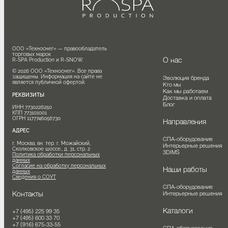
ООО «Техноснег» — правообладатель 
торговых марок

О нас
R-SPA Production и R-SNOW.

© 2026 ООО «Техноснег». Все права 
защищены. Информация на сайте не 
Эволюция бренда
является публичной офертой.
Кто мы
Как мы работаем
РЕКВИЗИТЫ
Доставка и оплата
Блог
ИНН 7730226250

КПП 773101001

ОГРН 1177746056730
Направления
АДРЕС
СПА-оборудование
г. Москва, вн. тер. г. Можайский, 
Интерьерные решения
Сколковское шоссе., д. 31, стр. 2
3DIMS
Политика обработки персональных
данных
Согласие на обработку персональных
Наши работы
данных
Сведения о СОУТ
СПА-оборудование
Контакты
Интерьерные решения
Каталоги
+7 (495) 225 99 35
+7 (495) 600 33 70
+7 (916) 675-33-55
СПА-оборудование