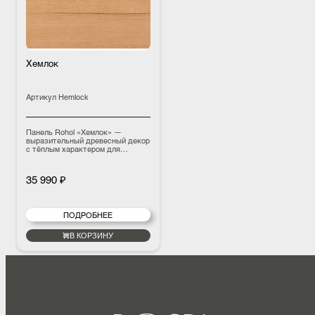
Хемлок
Артикул
Hemlock
Панель Rohol «Хемлок» —
выразительный древесный декор
с тёплым характером для
проектов, где важно создать
спокойную и благородную
атмосферу.
35 990 ₽
ПОДРОБНЕЕ
В КОРЗИНУ