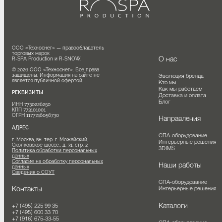
ООО «Техноснег» — правообладатель 
торговых марок

О нас
R-SPA Production и R-SNOW.

© 2026 ООО «Техноснег». Все права 
защищены. Информация на сайте не 
Эволюция бренда
является публичной офертой.
Кто мы
Как мы работаем
РЕКВИЗИТЫ
Доставка и оплата
Блог
ИНН 7730226250

КПП 773101001

ОГРН 1177746056730
Направления
АДРЕС
СПА-оборудование
г. Москва, вн. тер. г. Можайский, 
Интерьерные решения
Сколковское шоссе., д. 31, стр. 2
3DIMS
Политика обработки персональных
данных
Согласие на обработку персональных
Наши работы
данных
Сведения о СОУТ
СПА-оборудование
Контакты
Интерьерные решения
Каталоги
+7 (495) 225 99 35
+7 (495) 600 33 70
+7 (916) 675-33-55