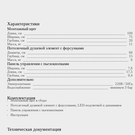
Характеристики
Монтажный щит
Длина, см
100
Ширина, см
75
Глубина, см
20
Масса, кг
11
Потолочный душевой элемент с форсунками
Диаметр, см
60
Глубина, см
15
Масса, кг
6
Панель управления с пьезокнопками
Ширина, см
7,6
Длина, см
17,5
Глубина, см
0,4
Дополнительно
Электропитание
220В / 50Гц
Водоснабжение
минимум 3 бар
Комплектация
Монтажный щит в сборе
Потолочный душевой элемент с форсунками, LED-подсветкой и динамиком
Панель управления с пьезокнопками
Инструкция
Техническая документация