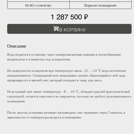
50-60 л снега/час
Водяное охлаждение
1 287 500 ₽
В КОРЗИНУ
Описание
Вода подается в установку через электромагнитные клапаны в теплообменник/
конденсатор и в ванночку под испарителем.
На поверхности испарителя при температуре около –22…–24 °C вода постепенно
намораживается. Специальный нож непрерывно срезает образующийся слой льда,
превращая его в мягкий снег, который попадает в чашу для снега.
Получаемый снег имеет температуру –8…–10 °C, обладает рыхлой кристаллической
структурой, остается сыпучим и не смерзается, поэтому не требует дополнительного
охлаждения.
После запуска установка начинает производить снег примерно через 3 минуты, в
зависимости от температуры воздуха в помещении.