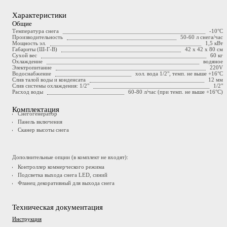
Характеристики
Общие
Температура снега
-10°C
Производительность
50-60 л снега/час
Мощность эл.
1,5 кВт
Габариты (Ш-Г-В)
42 х 42 х 80 см
Сухой вес
60 кг
Охлаждение
водяное
Электропитание
220V
Водоснабжение
хол. вода 1/2", темп. не выше +16°C
Слив талой воды и конденсата
12 мм
Слив системы охлаждения: 1/2"
1/2"
Расход воды
60-80 л/час (при темп. не выше +16°C)
Комплектация
Снегогенератор
Панель включения
Сканер высоты снега
Дополнительные опции (в комплект не входят):
Контроллер коммерческого режима
Подсветка выхода снега LED, синий
Фланец декоративный для выхода снега
Техническая документация
Инструкция