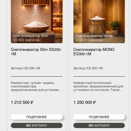
Снегогенератор Slim SS200-
Снегогенератор MONO
1M
ES300-1M
Артикул
SS 200-1M
Артикул
ES 300-1M
Компактная «узкая» модель
Компактный потолочный
снегогенератора,
моноблок, предназначенный для
предназначенная для установки
установки за потолком. Такое
в нишах, полуколоннах или на
решение позволяет полностью
стене. Благодаря компактной
скрыть оборудование и оставить
конструкции оборудование легко
в интерьере только аккуратное
1 212 500 ₽
1 250 000 ₽
интегрируется в интерьер.
отверстие для подачи снега.
Установка поставляется
Модель обеспечивает
полностью готовой к монтажу и
производительность 50–60
заправленной хладагентом,
литров снега в час , идеально
ПОДРОБНЕЕ
ПОДРОБНЕЕ
поэтому не требует отдельного
подходит для СПА-зон и
технического помещения.
снежных комнат, обеспечивая
Производительность модели
стабильное производство
В КОРЗИНУ
В КОРЗИНУ
составляет 30–40 литров снега в
мягкого, натурального снега и