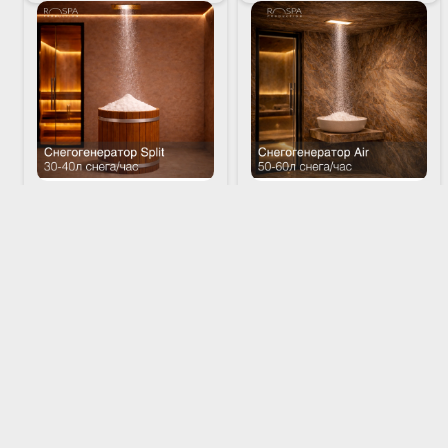
час, обеспечивая стабильную
сохраняя минималистичный
подачу мягкого натурального
внешний вид помещения.
снега для снежных процедур.
Снегогенератор SPLIT
Снегогенератор Air ES300-
ES200-1S
1MA
Артикул
ES 200-1S
Артикул
ES 300-1MA
Модель снегогенератора с
Моноблочный снегогенератор с
раздельной конструкцией, в
воздушным охлаждением,
которой компрессор выносится в
предназначенный для создания
отдельное техническое
натурального снега в СПА-
помещение. Такое решение
пространствах и снежных
позволяет значительно снизить
комнатах. Оборудование
1 337 500 ₽
1 287 500 ₽
уровень шума в СПА-зоне и
монтируется за потолком,
сделать эксплуатацию более
благодаря чему в интерьере
комфортной для гостей. Модель
остается только аккуратное
обеспечивает стабильную
отверстие для подачи снега.
ПОДРОБНЕЕ
ПОДРОБНЕЕ
производительность 30–40
Модель обеспечивает
литров снега в час , создавая
стабильную производительность