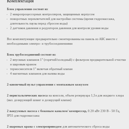
Комплектация
Блок управления состоит из
:
2 микропроцессорных контроллеров, защищенных корпусом
поворотных переключателей для настройки системы (время гидромассажа,
длительность паузы перед сбросом воды)
2 датчиков давления и редукторов давления для контроля уровня воды
Все комплектующие предварительно смонтированны на панель из АБС вместе с
необходимыми электро- и трубосоединениями
Блок трубосоединений состоит из
:
2 впускных клапанов 1" (горячий/холодный) с фильтром предварительной очистки
и шаровым краном
термосмесителя 1" включая обратный клапан
4 магнитных клапанов для налива воды
2-кнопочный пульт управления с монтажным кожухом
2 перистальтических насоса
на консоли, объем резервуара 1,5л для жидкого хлора
(вкл. дозирующий шланг и дозирущий клапан)
2 вакуумных насоса с боковым каналом/ компрессор,
0.20 кВт 230 В - 50 Гц,
IP55 для гидромассажа
2 шаровых крана с электроприводом
для автоматического сброса воды