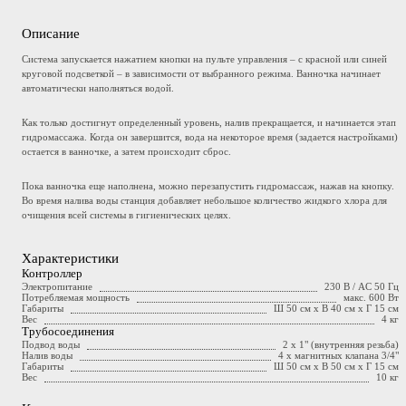
Описание
Система запускается нажатием кнопки на пульте управления – с красной или синей
круговой подсветкой – в зависимости от выбранного режима. Ванночка начинает
автоматически наполняться водой.
Как только достигнут определенный уровень, налив прекращается, и начинается этап
гидромассажа. Когда он завершится, вода на некоторое время (задается настройками)
остается в ванночке, а затем происходит сброс.
Пока ванночка еще наполнена, можно перезапустить гидромассаж, нажав на кнопку.
Во время налива воды станция добавляет небольшое количество жидкого хлора для
очищения всей системы в гигиенических целях.
Характеристики
Контроллер
Электропитание
230 В / AC 50 Гц
Потребляемая мощность
макс. 600 Вт
Габариты
Ш 50 см x В 40 см x Г 15 см
Вес
4 кг
Трубосоединения
Подвод воды
2 x 1" (внутренняя резьба)
Налив воды
4 x магнитных клапана 3/4"
Габариты
Ш 50 см x В 50 см x Г 15 см
Вес
10 кг