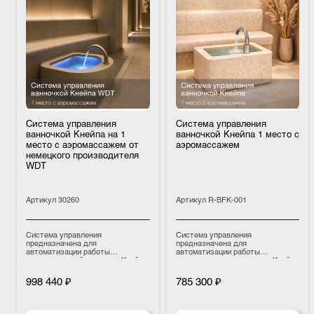
Система управления
Система управления
ванночкой Кнейпа на 1
ванночкой Кнейпа 1 место с
место с аэромассажем от
аэромассажем
немецкого производителя
WDT
Артикул
30260
Артикул
R-BFK-001
Система управления
Система управления
предназначена для
предназначена для
автоматизации работы
автоматизации работы
аэромассажной ванночки Кнейпа.
аэромассажных ванночек Кнейпа
Оборудование обеспечивает
и проведения контрастных
автоматическое наполнение,
процедур для стоп.
998 440 ₽
785 300 ₽
запуск гидромассажа, выдержку
Оборудование управляет
воды в течение заданного
подачей тёплой и холодной воды,
времени и последующий слив, а
обеспечивает работу
также дезинфекцию.
аэромассажа и контролирует