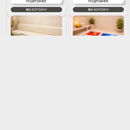
ПОДРОБНЕЕ
ПОДРОБНЕЕ
цикл дезинфекции. Система
рассчитана на 1 место с
аэромассажем и 2
В КОРЗИНУ
В КОРЗИНУ
температурные зоны.
Система управления
Система управления
ванночкой Кнейпа 2 места с
дорожкой Кнейпа на 4
аэромассажем
температурные зоны
Артикул
R-BFK-002
Артикул
R-KW-004
Система управления
Дорожка Кнейпа это методика
предназначена для
оздоровления, основанная на
автоматизации работы
стимуляции рефлекторных зон
аэромассажных ванночек Кнейпа
стопы различными
и проведения контрастных
поверхностями и контрастной
процедур для стоп.
температурой воды. Система
1 297 800 ₽
1 690 400 ₽