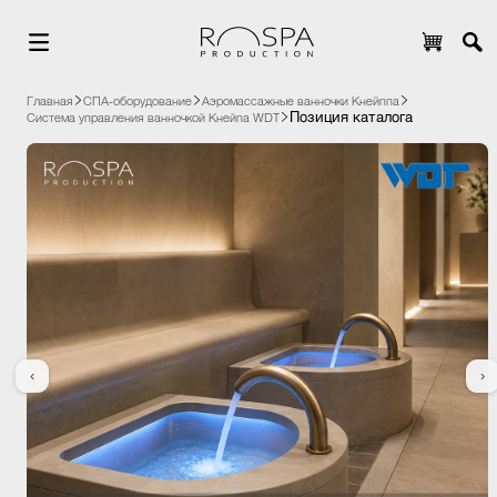
Главная
СПА-оборудование
Аэромассажные ванночки Кнейппа
Позиция каталога
Система управления ванночкой Кнейпа WDT
‹
›