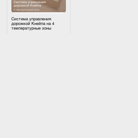
Система управления
дорожкой Кнейпа на 4
температурные зоны
Артикул
R-KW-004
Дорожка Кнейпа это методика
оздоровления, основанная на
стимуляции рефлекторных зон
стопы различными
поверхностями и контрастной
температурой воды. Система
1 690 400 ₽
управления для дорожки Кнейпа
это центр управления
процедурой, оно отвечает за
заполнение резервуаров водой
ПОДРОБНЕЕ
нужной температуры (холодной /
горячей ) и необходимого объема,
слив воды после окончания. При
В КОРЗИНУ
этом наполняемая вода
соответствует нормам гигиены и
в процессе использования
дезинфицируется раствором
хлора.