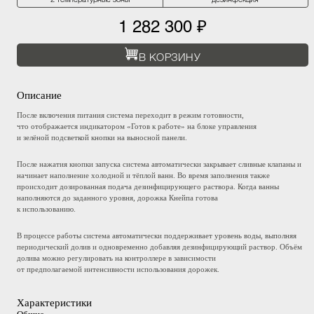
1 282 300 ₽
В КОРЗИНУ
Описание
После включения питания система переходит в режим готовности,
что отображается индикатором «Готов к работе» на блоке управления
и зелёной подсветкой кнопки на выносной панели.
После нажатия кнопки запуска система автоматически закрывает сливные клапаны и
начинает наполнение холодной и тёплой ванн. Во время заполнения также
происходит дозированная подача дезинфицирующего раствора. Когда ванны
наполняются до заданного уровня, дорожка Кнейпа готова
к использованию.
В процессе работы система автоматически поддерживает уровень воды, выполняя
периодический долив и одновременно добавляя дезинфицирующий раствор. Объём
долива можно регулировать на контроллере в зависимости
от предполагаемой интенсивности использования дорожек.
Характеристики