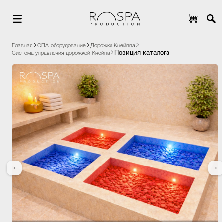
Главная
СПА-оборудование
Дорожки Кнейппа
Позиция каталога
Система управления дорожкой Кнейпа
‹
›