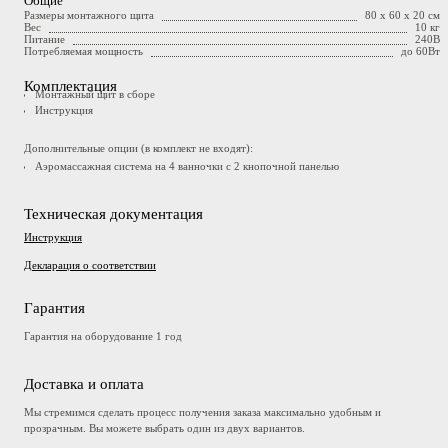
Общие
Размеры монтажного щита
80 x 60 x 20 см
Вес
10 кг
Питание
240В
Потребляемая мощность
до 60Вт
Комплектация
Монтажный щит в сборе
Инструкция
Дополнительные опции (в комплект не входят):
Аэромассажная система на 4 ванночки с 2 кнопочной панелью
Техническая документация
Инструкция
Декларация о соответствии
Гарантия
Гарантия на оборудование 1 год
Доставка и оплата
Мы стремимся сделать процесс получения заказа максимально удобным и
прозрачным. Вы можете выбрать один из двух вариантов.