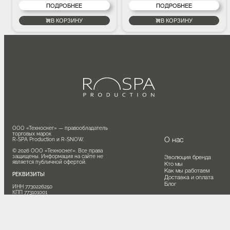
ПОДРОБНЕЕ
ПОДРОБНЕЕ
В КОРЗИНУ
В КОРЗИНУ
ООО «Техноснег» — правообладатель 
торговых марок

О нас
R-SPA Production и R-SNOW.

© 2026 ООО «Техноснег». Все права 
защищены. Информация на сайте не 
Эволюция бренда
является публичной офертой.
Кто мы
Как мы работаем
РЕКВИЗИТЫ
Доставка и оплата
Блог
ИНН 7730226250

КПП 773101001

ОГРН 1177746056730
Направления
АДРЕС
СПА-оборудование
г. Москва, вн. тер. г. Можайский, 
Интерьерные решения
Сколковское шоссе., д. 31, стр. 2