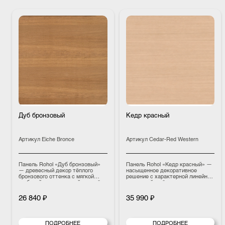
Дуб бронзовый
Кедр красный
Артикул
Eiche Bronce
Артикул
Cedar-Red Western
Панель Rohol «Дуб бронзовый»
Панель Rohol «Кедр красный» —
— древесный декор тёплого
насыщенное декоративное
бронзового оттенка с мягкой
решение с характерной линейной
глубиной тона, который придаёт
текстурой и тёплым красновато-
интерьеру благородство,
медным оттенком, который
цельность и визуальное тепло.
наполняет интерьер глубиной,
26 840 ₽
35 990 ₽
уютом и природной энергетикой.
ПОДРОБНЕЕ
ПОДРОБНЕЕ