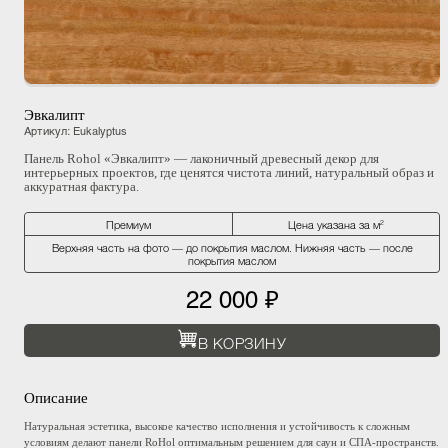
Эвкалипт
Артикул
:
Eukalyptus
Панель Rohol «Эвкалипт» — лаконичный древесный декор для
интерьерных проектов, где ценятся чистота линий, натуральный образ и
аккуратная фактура.
Премиум
Цена указана за м²
Верхняя часть на фото — до покрытия маслом. Нижняя часть — после
покрытия маслом
22 000 ₽
В КОРЗИНУ
Описание
Натуральная эстетика, высокое качество исполнения и устойчивость к сложным
условиям делают панели RoHol оптимальным решением для саун и СПА-пространств.