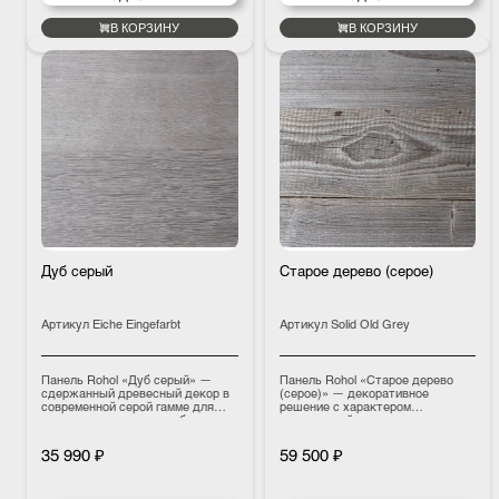
В КОРЗИНУ
В КОРЗИНУ
Дуб серый
Старое дерево (серое)
Артикул
Eiche Eingefarbt
Артикул
Solid Old Grey
Панель Rohol «Дуб серый» —
Панель Rohol «Старое дерево
сдержанный древесный декор в
(серое)» — декоративное
современной серой гамме для
решение с характером
интерьеров, где важны баланс
состаренной древесины для
фактуры и спокойный характер
выразительных интерьерных
отделки.
концепций и акцентных зон.
35 990 ₽
59 500 ₽