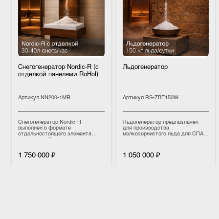
Снегогенератор Nordic-R (с
Льдогенератор
отделкой панелями RoHol)
Артикул
NN200-1MR
Артикул
RS-ZBE150W
Снегогенератор Nordic-R
Льдогенератор предназначен
выполнен в формате
для производства
отдельностоящего элемента
мелкозернистого льда для СПА-
интерьера. Корпус отделан
процедур и зон охлаждения.
премиальными панелями RoHol,
Получаемый лед имеет сыпучую
которые придают оборудованию
структуру (3–5 мм) , не
1 750 000 ₽
1 050 000 ₽
современный и аккуратный
смерзается и имеет комфортную
внешний вид и позволяют
температуру около –0,5 °C .
гармонично интегрировать его в
Производительность
интерьер. По индивидуальному
оборудования составляет до 150
ПОДРОБНЕЕ
ПОДРОБНЕЕ
заказу чаша для снега может
кг льда в сутки .
быть изготовлена из прозрачного
акрила. Все модели оснащаются
В КОРЗИНУ
В КОРЗИНУ
декоративной подсветкой,
создающей эффектную
атмосферу. Управление
осуществляется с помощью