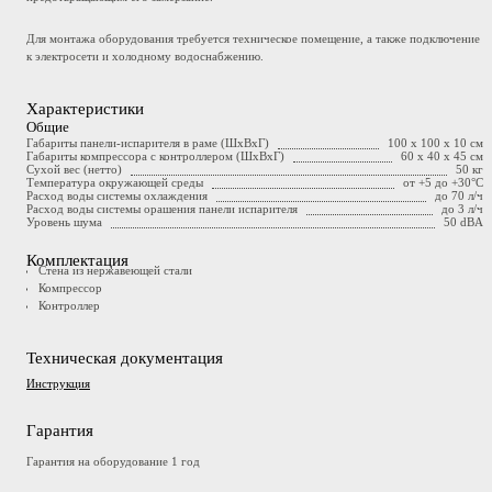
Для монтажа оборудования требуется техническое помещение, а также подключение
к электросети и холодному водоснабжению.
Характеристики
Общие
Габариты панели-испарителя в раме (ШхВхГ)
100 х 100 х 10 см
Габариты компрессора с контроллером (ШхВхГ)
60 x 40 x 45 см
Сухой вес (нетто)
50 кг
Температура окружающей среды
от +5 до +30°С
Расход воды системы охлаждения
до 70 л/ч
Расход воды системы орашения панели испарителя
до 3 л/ч
Уровень шума
50 dBA
Комплектация
Стена из нержавеющей стали
Компрессор
Контроллер
Техническая документация
Инструкция
Гарантия
Гарантия на оборудование 1 год