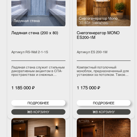
Ледяная стена (200 х 80)
Снегогенератор MONO
ES200-1M
Артикул
RS-Wall 2-1-1S
Артикул
ES 200-1M
Ледяная стена служит стильным
Компактный потолочный
декоративным акцентом в СПА-
моноблок, предназначенный для
пространствах и снежных
установки за потолком. Такое
комнатах, усиливая визуальное
решение позволяет полностью
впечатление и органично
скрыть оборудование и оставить
сочетаясь с льдо- и
в интерьере только аккуратное
1 185 000 ₽
1 175 000 ₽
снегогенераторами.
отверстие для подачи снега.
Модель обеспечивает
производительность 30–40
литров снега в час, идеально
ПОДРОБНЕЕ
ПОДРОБНЕЕ
подходит для СПА-зон и
снежных комнат, обеспечивая
стабильное производство
В КОРЗИНУ
В КОРЗИНУ
мягкого, натурального снега и
сохраняя минималистичный
внешний вид помещения.