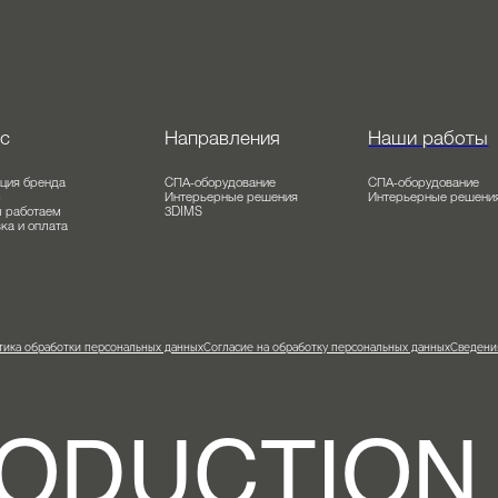
 нас
Направления
Наши раб
олюция бренда
СПА-оборудование
СПА-оборудов
о мы
Интерьерные решения
Интерьерные 
к мы работаем
3DIMS
тавка и оплата
ог
олитика обработки персональных данных
Согласие на обработку персональных данных
С