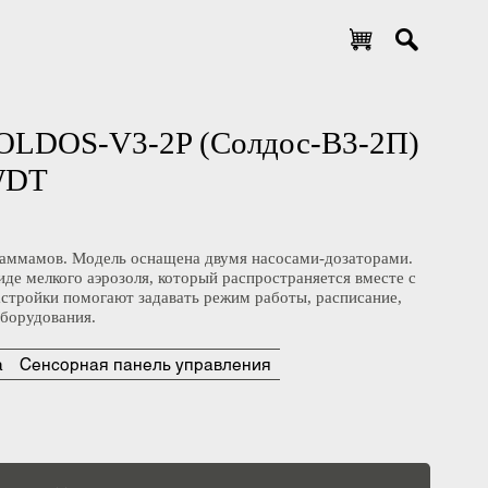
та SOLDOS-V3-2P (Солдос-В3-2П)
ля WDT
ых и хаммамов. Модель оснащена двумя насосами-дозаторами.
 в виде мелкого аэрозоля, который распространяется вместе с
ые настройки помогают задавать режим работы, расписание,
ние оборудования.
атора
Сенсорная панель управления