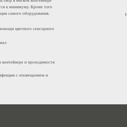
 большим давлением подают
к раствор в мягком контейнере
одится к минимуму. Кроме того
фекции самого оборудования.
ри помощи цветного сенсорного
сигнал
ра в контейнере и проходимости
езинфекции с оповещением и