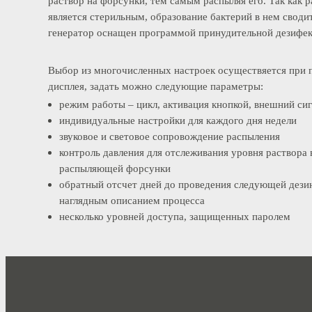
расположенного на консоли. Мембранные насосы под
раствор на форсунки, тем самым распыляя его. Так ка
является стерильным, образование бактерий в нем св
генератор оснащен программой принудительной дези
Выбор из многочисленных настроек осуществяется п
дисплея, задать можно следующие параметры:
режим работы – цикл, активация кнопкой, внешний 
индивидуальные настройки для каждого дня недели
звуковое и световое сопровождение распыления
контроль давления для отслеживания уровня раство
распыляющей форсунки
обратный отсчет дней до проведения следующей д
наглядным описанием процесса
несколько уровней доступа, защищенных паролем