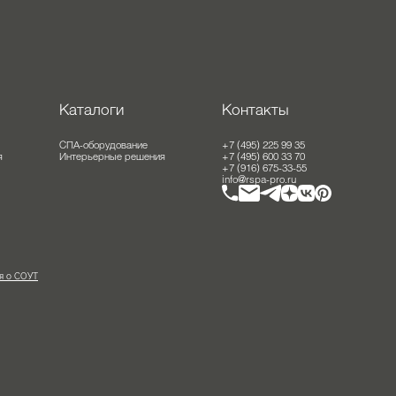
оты
Каталоги
Контакты
ание
СПА-оборудование
+7 (495) 225 99 35
решения
Интерьерные решения
+7 (495) 600 33 70
+7 (916) 675-33-55
info@rspa-pro.ru
ведения о СОУТ