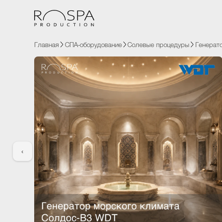
Главная
СПА-оборудование
Солевые процедуры
Генер
‹