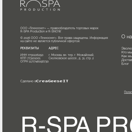
ООО «Техноснег» — правообладатель торговых марок

R-SPA Production и R-SNOW.

О
© 2026 ООО «Техноснег». Все права защищены. Информация 
на сайте не является публичной офертой.
Эв
РЕКВИЗИТЫ
АДРЕС
Кт
ИНН 7730226250

г. Москва, вн. тер. г. Можайский, 
Ка
КПП 773101001

Сколковское шоссе., д. 31, стр. 2
Дос
ОГРН 1177746056730
Бл
Сделано в
CreaGeeseIT
П