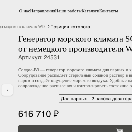
О нас
Направления
Наши работы
Каталоги
Контакты
Позиция каталога
атор морского климата WDT
Генератор морского клима
от немецкого производите
Артикул
:
24531
Солдос-В3 — генератор морского климата для парн
Оборудование распыляет стерильный соляной раствор
паром и создаёт ощущение морского воздуха. Удобн
сопровождение распыления и контролировать состоя
›
Для парных
2 насоса-доз
616 710 ₽