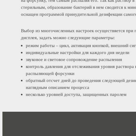
расположенного на консоли. Мембранный насос под 
на форсунку, тем самым распыляя его. Так как раство
стерильным, образование бактерий в нем сводится к 
оснащен программой принудительной дезифекции сам
Выбор из многочисленных настроек осуществяется п
дисплея, задать можно следующие параметры:
режим работы – цикл, активация кнопкой, внешний 
индивидуальные настройки для каждого дня недели
звуковое и световое сопровождение распыления
контроль давления для отслеживания уровня раство
распыляющей форсунки
обратный отсчет дней до проведения следующей д
наглядным описанием процесса
несколько уровней доступа, защищенных паролем