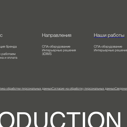
 нас
Направления
Наши раб
олюция бренда
СПА-оборудование
СПА-оборудов
о мы
Интерьерные решения
Интерьерные 
к мы работаем
3DIMS
тавка и оплата
ог
олитика обработки персональных данных
Согласие на обработку персональных данных
С