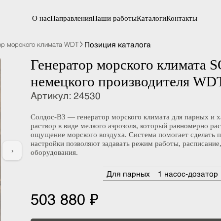
О нас
Направления
Наши работы
Каталоги
Контакты
Позиция каталога
атор морского климата WDT
Генератор морского клима
немецкого производителя
Артикул
:
24530
Солдос-В3 — генератор морского климата для парн
раствор в виде мелкого аэрозоля, который равномер
ощущение морского воздуха. Система помогает сде
настройки позволяют задавать режим работы, распи
›
оборудования.
Для парных
1 насос-доз
503 880 ₽