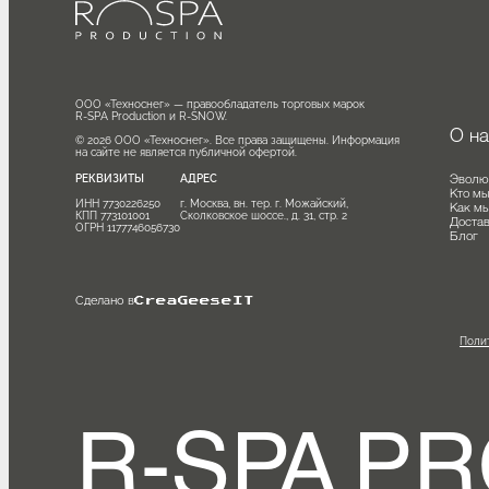
ООО «Техноснег» — правообладатель торговых марок

R-SPA Production и R-SNOW.

О
© 2026 ООО «Техноснег». Все права защищены. Информация 
на сайте не является публичной офертой.
Эв
РЕКВИЗИТЫ
АДРЕС
Кт
ИНН 7730226250

г. Москва, вн. тер. г. Можайский, 
Ка
КПП 773101001

Сколковское шоссе., д. 31, стр. 2
Дос
ОГРН 1177746056730
Бл
Сделано в
CreaGeeseIT
П