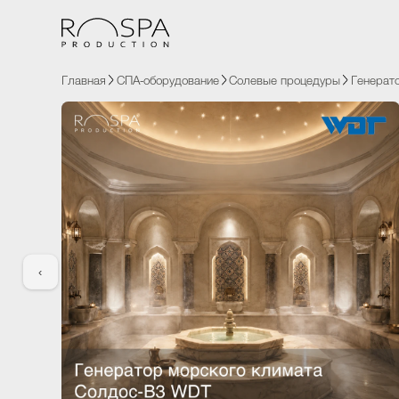
Главная
СПА-оборудование
Солевые процедуры
Генер
‹