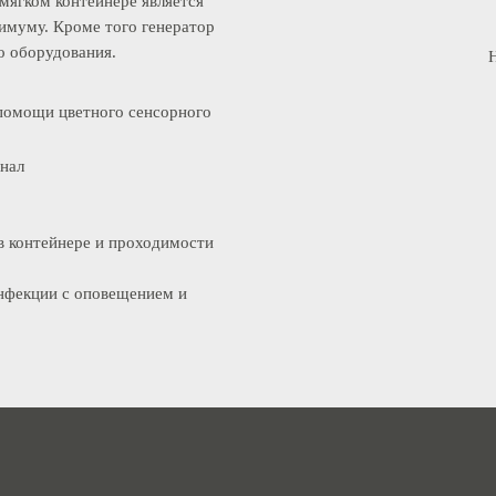
большим давлением подает раствор
р в мягком контейнере является
минимуму. Кроме того генератор
ого оборудования.
ри помощи цветного сенсорного
сигнал
ра в контейнере и проходимости
езинфекции с оповещением и