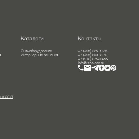
оты
Каталоги
Контакты
ание
СПА-оборудование
+7 (495) 225 99 35
решения
Интерьерные решения
+7 (495) 600 33 70
+7 (916) 675-33-55
info@rspa-pro.ru
ведения о СОУТ