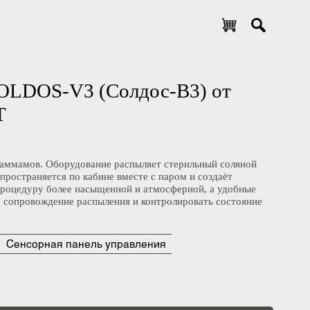
та SOLDOS-V3 (Солдос-В3) от
 WDT
ых и хаммамов. Оборудование распыляет стерильный соляной
но распространяется по кабине вместе с паром и создаёт
лать процедуру более насыщенной и атмосферной, а удобные
сание, сопровождение распыления и контролировать состояние
атор
Сенсорная панель управления