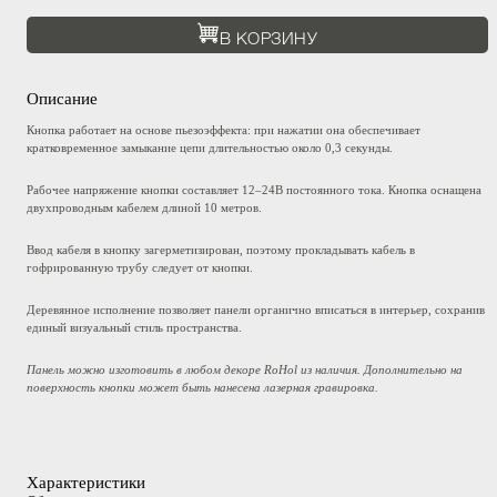
В КОРЗИНУ
Описание
Кнопка работает на основе пьезоэффекта: при нажатии она обеспечивает
кратковременное замыкание цепи длительностью около 0,3 секунды.
Рабочее напряжение кнопки составляет 12–24В постоянного тока. Кнопка оснащена
двухпроводным кабелем длиной 10 метров.
Ввод кабеля в кнопку загерметизирован, поэтому прокладывать кабель в
гофрированную трубу следует от кнопки.
Деревянное исполнение позволяет панели органично вписаться в интерьер, сохранив
единый визуальный стиль пространства.
Панель можно изготовить в любом декоре RoHol из наличия. Дополнительно на
поверхность кнопки может быть нанесена лазерная гравировка.
Характеристики