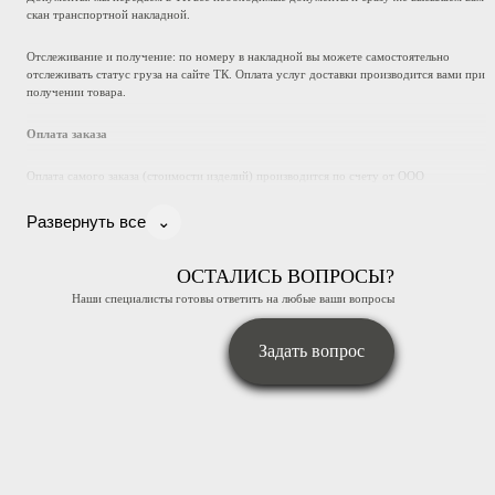
скан транспортной накладной.
Отслеживание и получение: по номеру в накладной вы можете самостоятельно
отслеживать статус груза на сайте ТК. Оплата услуг доставки производится вами при
получении товара.
Оплата заказа
Оплата самого заказа (стоимости изделий) производится по счету от ООО
«Техноснег» на расчетный счет компании. Подробные реквизиты и инструкция
будут указаны в счете, который мы вышлем после подтверждения заказа.
⌄
Развернуть все
Если у вас остались вопросы, наш менеджер с радостью поможет вам с выбором
оптимального варианта доставки.
ОСТАЛИСЬ ВОПРОСЫ?
Наши специалисты готовы ответить на любые ваши вопросы
Задать вопрос