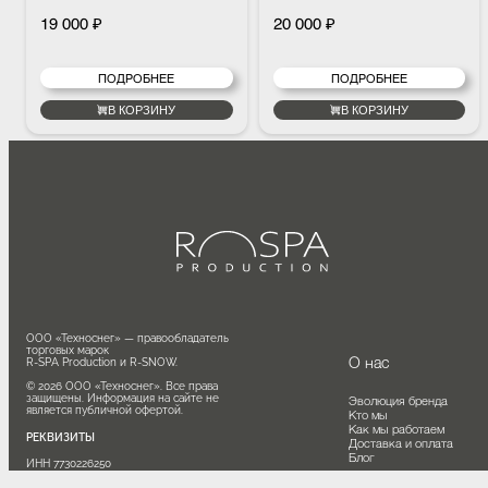
маслами для ароматизации воды
маслами для ароматизации воды
в душевых аттракционах.
в душевых аттракционах.
19 000 ₽
20 000 ₽
Наполняет процедуру сочными
Создаёт ощущение чистого
нотами спелого апельсина,
северного воздуха, бодрит,
освежает и поднимает
освежает и усиливает эффект
настроение.
контрастных водных процедур.
ПОДРОБНЕЕ
ПОДРОБНЕЕ
В КОРЗИНУ
В КОРЗИНУ
ООО «Техноснег» — правообладатель 
торговых марок

О нас
R-SPA Production и R-SNOW.

© 2026 ООО «Техноснег». Все права 
защищены. Информация на сайте не 
Эволюция бренда
является публичной офертой.
Кто мы
Как мы работаем
РЕКВИЗИТЫ
Доставка и оплата
Блог
ИНН 7730226250

КПП 773101001

ОГРН 1177746056730