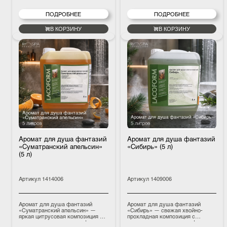
взбодриться и усиливает
воздуха, усиливая бодрящий
эффект контрастной водной
эффект водной процедуры.
ПОДРОБНЕЕ
ПОДРОБНЕЕ
процедуры.
В КОРЗИНУ
В КОРЗИНУ
Аромат для душа фантазий
Аромат для душа фантазий
«Суматранский апельсин»
«Сибирь» (5 л)
(5 л)
Артикул
1414006
Артикул
1409006
Аромат для душа фантазий
Аромат для душа фантазий
«Суматранский апельсин» —
«Сибирь» — свежая хвойно-
яркая цитрусовая композиция с
прохладная композиция с
высококачественными эфирными
высококачественными эфирными