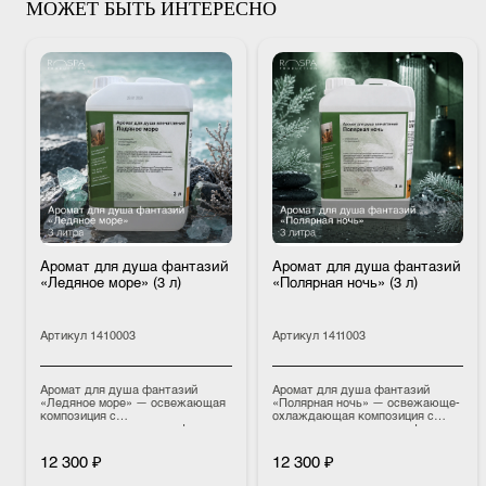
МОЖЕТ БЫТЬ ИНТЕРЕСНО
Аромат для душа фантазий
Аромат для душа фантазий
«Ледяное море» (3 л)
«Полярная ночь» (3 л)
Артикул
1410003
Артикул
1411003
Аромат для душа фантазий
Аромат для душа фантазий
«Ледяное море» — освежающая
«Полярная ночь» — освежающе-
композиция с
охлаждающая композиция с
высококачественными эфирными
высококачественными эфирными
маслами для ароматизации воды
маслами для ароматизации воды
в душевых аттракционах.
в душевых аттракционах.
12 300 ₽
12 300 ₽
Создаёт ощущение прохладного
Создаёт ощущение прохлады,
морского воздуха, помогает
чистоты и свежего северного